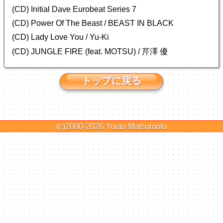
(CD) Initial Dave Eurobeat Series 7
(CD) Power Of The Beast / BEAST IN BLACK
(CD) Lady Love You / Yu-Ki
(CD) JUNGLE FIRE (feat. MOTSU) / 芹澤 優
トップに戻る
(c)2000-2026
Youto Matsumoto