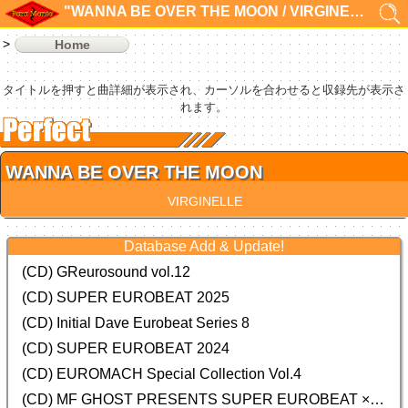
"WANNA BE OVER THE MOON / VIRGINELLE"の検索結果 1件
Home
タイトルを押すと曲詳細が表示され、カーソルを合わせると収録先が表示さ
れます。
WANNA BE OVER THE MOON
VIRGINELLE
Database Add & Update!
(CD) GReurosound vol.12
(CD) SUPER EUROBEAT 2025
(CD) Initial Dave Eurobeat Series 8
(CD) SUPER EUROBEAT 2024
(CD)
EUROMACH Special Collection Vol.4
(CD) MF GHOST PRESENTS SUPER EUROBEAT × ORIGINAL SOUNDTRACK NEW COLLECTION