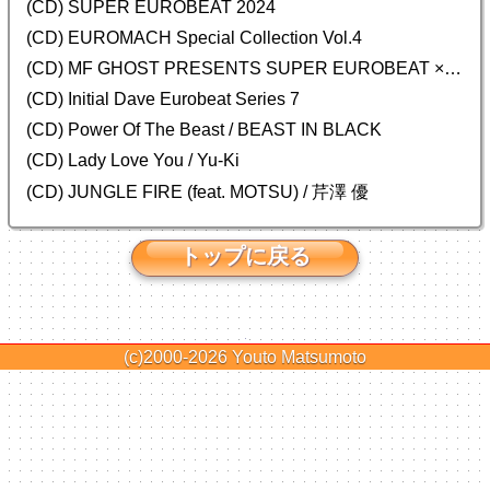
(CD) SUPER EUROBEAT 2024
(CD)
EUROMACH Special Collection Vol.4
(CD) MF GHOST PRESENTS SUPER EUROBEAT × ORIGINAL SOUNDTRACK NEW COLLECTION
(CD) Initial Dave Eurobeat Series 7
(CD) Power Of The Beast / BEAST IN BLACK
(CD) Lady Love You / Yu-Ki
(CD) JUNGLE FIRE (feat. MOTSU) / 芹澤 優
トップに戻る
(c)2000-2026
Youto Matsumoto