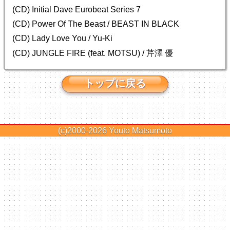
(CD) Initial Dave Eurobeat Series 7
(CD) Power Of The Beast / BEAST IN BLACK
(CD) Lady Love You / Yu-Ki
(CD) JUNGLE FIRE (feat. MOTSU) / 芹澤 優
トップに戻る
(c)2000-2026
Youto Matsumoto