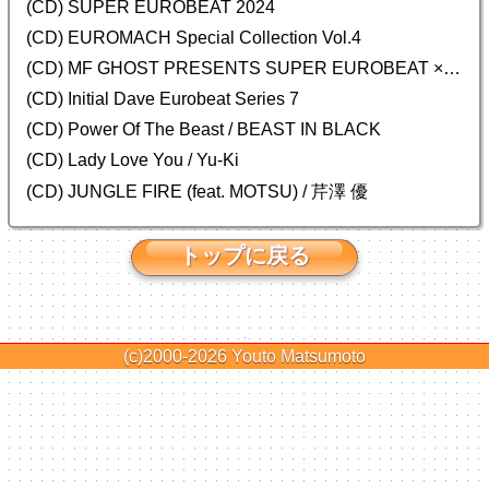
(CD) SUPER EUROBEAT 2024
(CD)
EUROMACH Special Collection Vol.4
(CD) MF GHOST PRESENTS SUPER EUROBEAT × ORIGINAL SOUNDTRACK NEW COLLECTION
(CD) Initial Dave Eurobeat Series 7
(CD) Power Of The Beast / BEAST IN BLACK
(CD) Lady Love You / Yu-Ki
(CD) JUNGLE FIRE (feat. MOTSU) / 芹澤 優
トップに戻る
(c)2000-2026
Youto Matsumoto