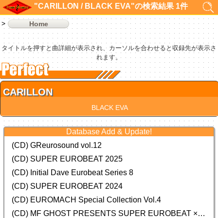
"CARILLON / BLACK EVA"の検索結果 1件
Home
タイトルを押すと曲詳細が表示され、カーソルを合わせると収録先が表示さ
れます。
CARILLON
BLACK EVA
Database Add & Update!
(CD) GReurosound vol.12
(CD) SUPER EUROBEAT 2025
(CD) Initial Dave Eurobeat Series 8
(CD) SUPER EUROBEAT 2024
(CD)
EUROMACH Special Collection Vol.4
(CD) MF GHOST PRESENTS SUPER EUROBEAT × ORIGINAL SOUNDTRACK NEW COLLECTION