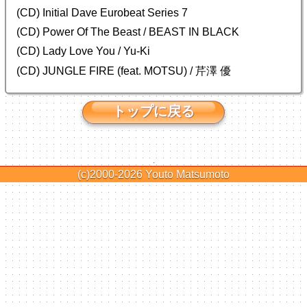
(CD) Initial Dave Eurobeat Series 7
(CD) Power Of The Beast / BEAST IN BLACK
(CD) Lady Love You / Yu-Ki
(CD) JUNGLE FIRE (feat. MOTSU) / 芹澤 優
トップに戻る
(c)2000-2026
Youto Matsumoto