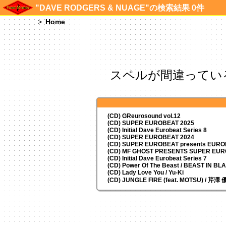
"DAVE RODGERS & NUAGE"の検索結果 0件
Home
スペルが間違ってい
(CD) GReurosound vol.12
(CD) SUPER EUROBEAT 2025
(CD) Initial Dave Eurobeat Series 8
(CD) SUPER EUROBEAT 2024
(CD)
SUPER EUROBEAT presents
EUROM
(CD) MF GHOST PRESENTS SUPER EU
(CD) Initial Dave Eurobeat Series 7
(CD) Power Of The Beast / BEAST IN BL
(CD) Lady Love You / Yu-Ki
(CD) JUNGLE FIRE (feat. MOTSU) / 芹澤 