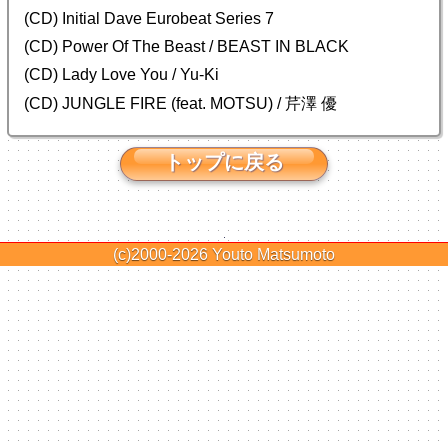
(CD) Initial Dave Eurobeat Series 7
(CD) Power Of The Beast / BEAST IN BLACK
(CD) Lady Love You / Yu-Ki
(CD) JUNGLE FIRE (feat. MOTSU) / 芹澤 優
トップに戻る
(c)2000-2026
Youto Matsumoto