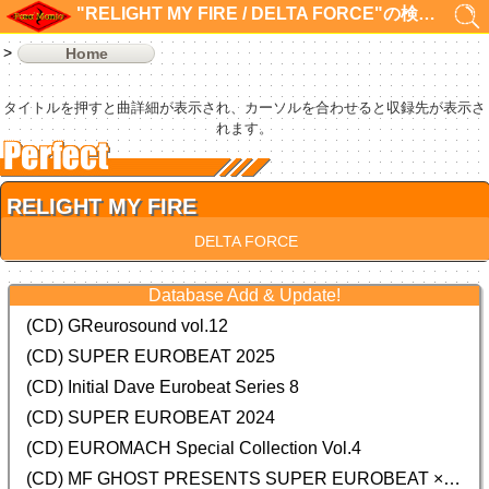
"RELIGHT MY FIRE / DELTA FORCE"の検索結果 1件
Home
タイトルを押すと曲詳細が表示され、カーソルを合わせると収録先が表示さ
れます。
RELIGHT MY FIRE
DELTA FORCE
Database Add & Update!
(CD) GReurosound vol.12
(CD) SUPER EUROBEAT 2025
(CD) Initial Dave Eurobeat Series 8
(CD) SUPER EUROBEAT 2024
(CD)
EUROMACH Special Collection Vol.4
(CD) MF GHOST PRESENTS SUPER EUROBEAT × ORIGINAL SOUNDTRACK NEW COLLECTION