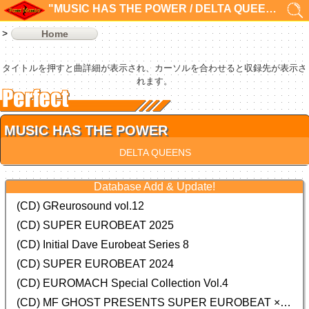
"MUSIC HAS THE POWER / DELTA QUEENS"の検索結果 1件
Home
タイトルを押すと曲詳細が表示され、カーソルを合わせると収録先が表示さ
れます。
MUSIC HAS THE POWER
DELTA QUEENS
Database Add & Update!
(CD) GReurosound vol.12
(CD) SUPER EUROBEAT 2025
(CD) Initial Dave Eurobeat Series 8
(CD) SUPER EUROBEAT 2024
(CD)
EUROMACH Special Collection Vol.4
(CD) MF GHOST PRESENTS SUPER EUROBEAT × ORIGINAL SOUNDTRACK NEW COLLECTION