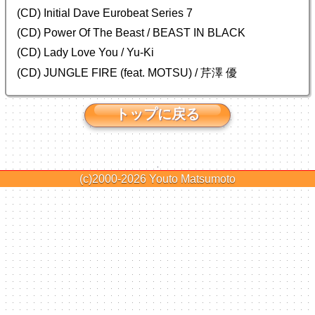
(CD) Initial Dave Eurobeat Series 7
(CD) Power Of The Beast / BEAST IN BLACK
(CD) Lady Love You / Yu-Ki
(CD) JUNGLE FIRE (feat. MOTSU) / 芹澤 優
トップに戻る
(c)2000-2026
Youto Matsumoto