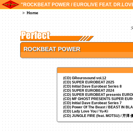
"ROCKBEAT POWER / EUROLIVE FEAT. DR.
Home
ROCKBEAT POWER
(CD) GReurosound vol.12
(CD) SUPER EUROBEAT 2025
(CD) Initial Dave Eurobeat Series 8
(CD) SUPER EUROBEAT 2024
(CD)
SUPER EUROBEAT presents
EUROM
(CD) MF GHOST PRESENTS SUPER EU
(CD) Initial Dave Eurobeat Series 7
(CD) Power Of The Beast / BEAST IN BL
(CD) Lady Love You / Yu-Ki
(CD) JUNGLE FIRE (feat. MOTSU) / 芹澤 