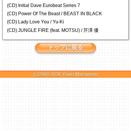
(CD) Initial Dave Eurobeat Series 7
(CD) Power Of The Beast / BEAST IN BLACK
(CD) Lady Love You / Yu-Ki
(CD) JUNGLE FIRE (feat. MOTSU) / 芹澤 優
トップに戻る
(c)2000-2026
Youto Matsumoto