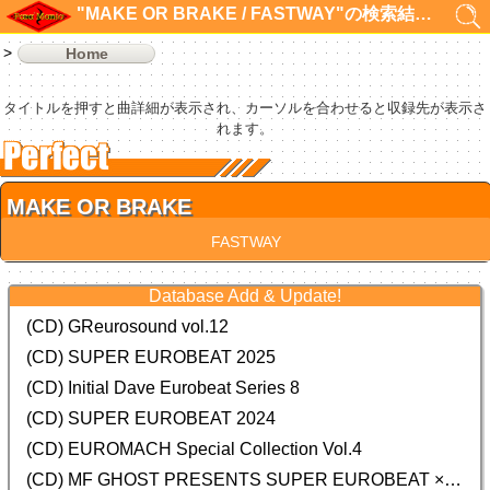
"MAKE OR BRAKE / FASTWAY"の検索結果 1件
Home
タイトルを押すと曲詳細が表示され、カーソルを合わせると収録先が表示さ
れます。
MAKE OR BRAKE
FASTWAY
Database Add & Update!
(CD) GReurosound vol.12
(CD) SUPER EUROBEAT 2025
(CD) Initial Dave Eurobeat Series 8
(CD) SUPER EUROBEAT 2024
(CD)
EUROMACH Special Collection Vol.4
(CD) MF GHOST PRESENTS SUPER EUROBEAT × ORIGINAL SOUNDTRACK NEW COLLECTION