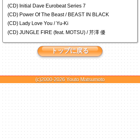
(CD) Initial Dave Eurobeat Series 7
(CD) Power Of The Beast / BEAST IN BLACK
(CD) Lady Love You / Yu-Ki
(CD) JUNGLE FIRE (feat. MOTSU) / 芹澤 優
トップに戻る
(c)2000-2026
Youto Matsumoto