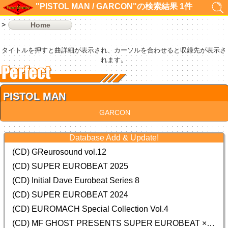
"PISTOL MAN / GARCON"の検索結果 1件
Home
タイトルを押すと曲詳細が表示され、カーソルを合わせると収録先が表示さ
れます。
PISTOL MAN
GARCON
Database Add & Update!
(CD) GReurosound vol.12
(CD) SUPER EUROBEAT 2025
(CD) Initial Dave Eurobeat Series 8
(CD) SUPER EUROBEAT 2024
(CD)
EUROMACH Special Collection Vol.4
(CD) MF GHOST PRESENTS SUPER EUROBEAT × ORIGINAL SOUNDTRACK NEW COLLECTION