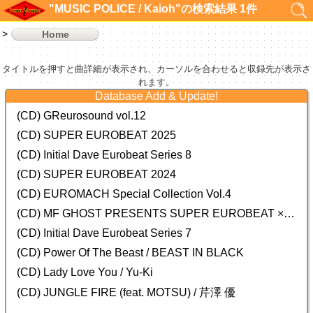
"MUSIC POLICE / Kaioh"の検索結果 1件
Home
タイトルを押すと曲詳細が表示され、カーソルを合わせると収録先が表示さ
れます。
Database Add & Update!
(CD) GReurosound vol.12
(CD) SUPER EUROBEAT 2025
(CD) Initial Dave Eurobeat Series 8
(CD) SUPER EUROBEAT 2024
(CD)
EUROMACH Special Collection Vol.4
(CD) MF GHOST PRESENTS SUPER EUROBEAT × ORIGINAL SOUNDTRACK NEW COLLECTION
(CD) Initial Dave Eurobeat Series 7
(CD) Power Of The Beast / BEAST IN BLACK
(CD) Lady Love You / Yu-Ki
(CD) JUNGLE FIRE (feat. MOTSU) / 芹澤 優