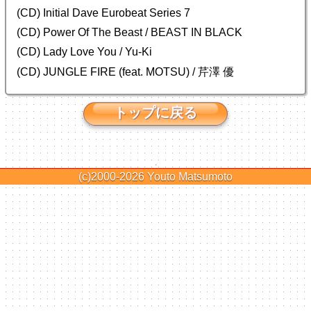
(CD) Initial Dave Eurobeat Series 7
(CD) Power Of The Beast / BEAST IN BLACK
(CD) Lady Love You / Yu-Ki
(CD) JUNGLE FIRE (feat. MOTSU) / 芹澤 優
トップに戻る
(c)2000-2026
Youto Matsumoto