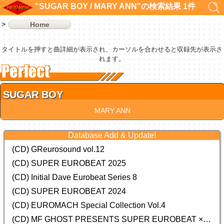
"SUGAR BOY / MARY ANN"の検索結果 1件
Home
タイトルを押すと曲詳細が表示され、カーソルを合わせると収録先が表示さ
れます。
SUGAR BOY
MARY ANN
Database Add & Update!
(CD) GReurosound vol.12
(CD) SUPER EUROBEAT 2025
(CD) Initial Dave Eurobeat Series 8
(CD) SUPER EUROBEAT 2024
(CD)
EUROMACH Special Collection Vol.4
(CD) MF GHOST PRESENTS SUPER EUROBEAT × ORIGINAL SOUNDTRACK NEW COLLECTION