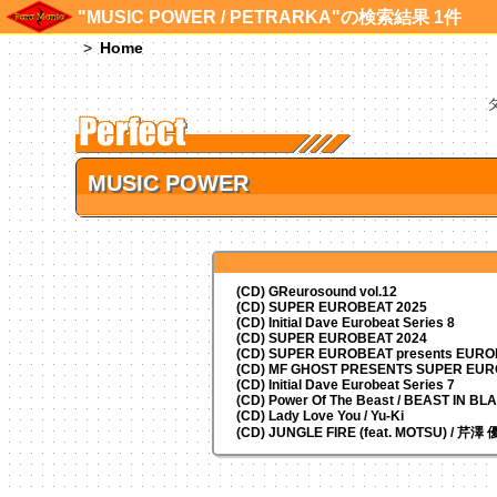
"MUSIC POWER / PETRARKA"の検索結果 1件
Home
MUSIC POWER
(CD) GReurosound vol.12
(CD) SUPER EUROBEAT 2025
(CD) Initial Dave Eurobeat Series 8
(CD) SUPER EUROBEAT 2024
(CD)
SUPER EUROBEAT presents
EUROM
(CD) MF GHOST PRESENTS SUPER EU
(CD) Initial Dave Eurobeat Series 7
(CD) Power Of The Beast / BEAST IN BL
(CD) Lady Love You / Yu-Ki
(CD) JUNGLE FIRE (feat. MOTSU) / 芹澤 