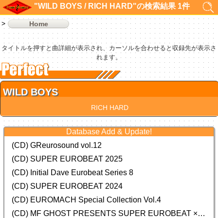
"WILD BOYS / RICH HARD"の検索結果 1件
Home
タイトルを押すと曲詳細が表示され、カーソルを合わせると収録先が表示さ
れます。
WILD BOYS
RICH HARD
Database Add & Update!
(CD) GReurosound vol.12
(CD) SUPER EUROBEAT 2025
(CD) Initial Dave Eurobeat Series 8
(CD) SUPER EUROBEAT 2024
(CD)
EUROMACH Special Collection Vol.4
(CD) MF GHOST PRESENTS SUPER EUROBEAT × ORIGINAL SOUNDTRACK NEW COLLECTION