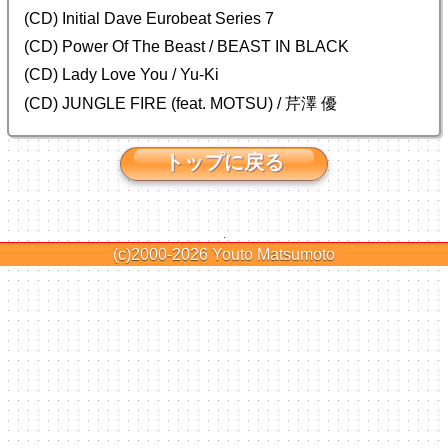
(CD) Initial Dave Eurobeat Series 7
(CD) Power Of The Beast / BEAST IN BLACK
(CD) Lady Love You / Yu-Ki
(CD) JUNGLE FIRE (feat. MOTSU) / 芹澤 優
トップに戻る
(c)2000-2026
Youto Matsumoto