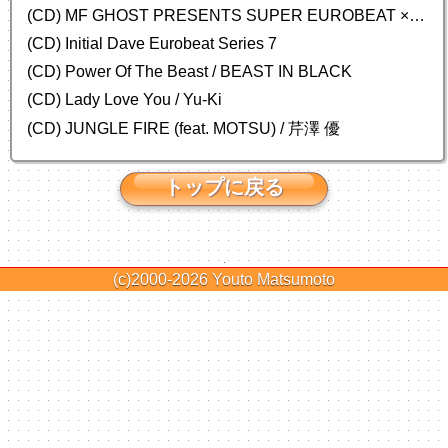
(CD) MF GHOST PRESENTS SUPER EUROBEAT × ORIGINAL SOUNDTRACK NEW COLLECTION
(CD) Initial Dave Eurobeat Series 7
(CD) Power Of The Beast / BEAST IN BLACK
(CD) Lady Love You / Yu-Ki
(CD) JUNGLE FIRE (feat. MOTSU) / 芹澤 優
トップに戻る
(c)2000-2026
Youto Matsumoto