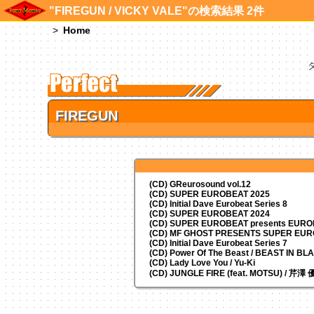
"FIREGUN / VICKY VALE"の検索結果 2件
Home
FIREGUN
(CD) GReurosound vol.12
(CD) SUPER EUROBEAT 2025
(CD) Initial Dave Eurobeat Series 8
(CD) SUPER EUROBEAT 2024
(CD)
SUPER EUROBEAT presents
EUROM
(CD) MF GHOST PRESENTS SUPER EU
(CD) Initial Dave Eurobeat Series 7
(CD) Power Of The Beast / BEAST IN BL
(CD) Lady Love You / Yu-Ki
(CD) JUNGLE FIRE (feat. MOTSU) / 芹澤 