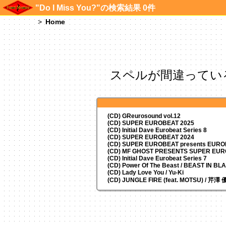
"Do I Miss You?"の検索結果 0件
Home
スペルが間違ってい
(CD) GReurosound vol.12
(CD) SUPER EUROBEAT 2025
(CD) Initial Dave Eurobeat Series 8
(CD) SUPER EUROBEAT 2024
(CD)
SUPER EUROBEAT presents
EUROM
(CD) MF GHOST PRESENTS SUPER EU
(CD) Initial Dave Eurobeat Series 7
(CD) Power Of The Beast / BEAST IN BL
(CD) Lady Love You / Yu-Ki
(CD) JUNGLE FIRE (feat. MOTSU) / 芹澤 