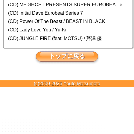
(CD) MF GHOST PRESENTS SUPER EUROBEAT × ORIGINAL SOUNDTRACK NEW COLLECTION
(CD) Initial Dave Eurobeat Series 7
(CD) Power Of The Beast / BEAST IN BLACK
(CD) Lady Love You / Yu-Ki
(CD) JUNGLE FIRE (feat. MOTSU) / 芹澤 優
トップに戻る
(c)2000-2026
Youto Matsumoto