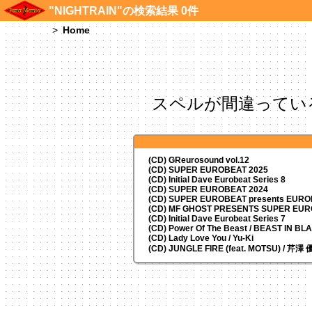
"NIGHTRAIN"の検索結果 0件
Home
スペルが間違ってい
(CD) GReurosound vol.12
(CD) SUPER EUROBEAT 2025
(CD) Initial Dave Eurobeat Series 8
(CD) SUPER EUROBEAT 2024
(CD)
SUPER EUROBEAT presents
EUROM
(CD) MF GHOST PRESENTS SUPER EU
(CD) Initial Dave Eurobeat Series 7
(CD) Power Of The Beast / BEAST IN BL
(CD) Lady Love You / Yu-Ki
(CD) JUNGLE FIRE (feat. MOTSU) / 芹澤 