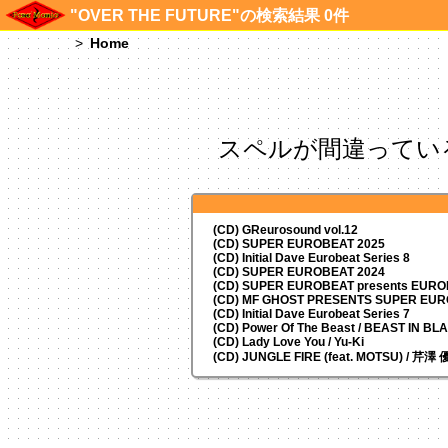
"OVER THE FUTURE"の検索結果 0件
Home
スペルが間違ってい
(CD) GReurosound vol.12
(CD) SUPER EUROBEAT 2025
(CD) Initial Dave Eurobeat Series 8
(CD) SUPER EUROBEAT 2024
(CD)
SUPER EUROBEAT presents
EUROM
(CD) MF GHOST PRESENTS SUPER EU
(CD) Initial Dave Eurobeat Series 7
(CD) Power Of The Beast / BEAST IN BL
(CD) Lady Love You / Yu-Ki
(CD) JUNGLE FIRE (feat. MOTSU) / 芹澤 