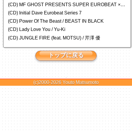
(CD) MF GHOST PRESENTS SUPER EUROBEAT × ORIGINAL SOUNDTRACK NEW COLLECTION
(CD) Initial Dave Eurobeat Series 7
(CD) Power Of The Beast / BEAST IN BLACK
(CD) Lady Love You / Yu-Ki
(CD) JUNGLE FIRE (feat. MOTSU) / 芹澤 優
トップに戻る
(c)2000-2026
Youto Matsumoto