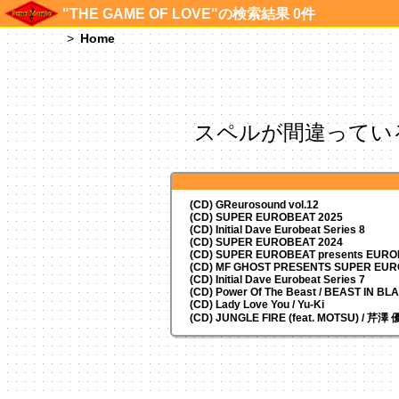
"THE GAME OF LOVE"の検索結果 0件
Home
スペルが間違ってい
(CD) GReurosound vol.12
(CD) SUPER EUROBEAT 2025
(CD) Initial Dave Eurobeat Series 8
(CD) SUPER EUROBEAT 2024
(CD)
SUPER EUROBEAT presents
EUROM
(CD) MF GHOST PRESENTS SUPER EU
(CD) Initial Dave Eurobeat Series 7
(CD) Power Of The Beast / BEAST IN BL
(CD) Lady Love You / Yu-Ki
(CD) JUNGLE FIRE (feat. MOTSU) / 芹澤 