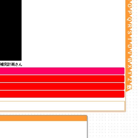
O
P
Q
R
S
T
U
V
W
補完計画さん
X
Y
Z
数