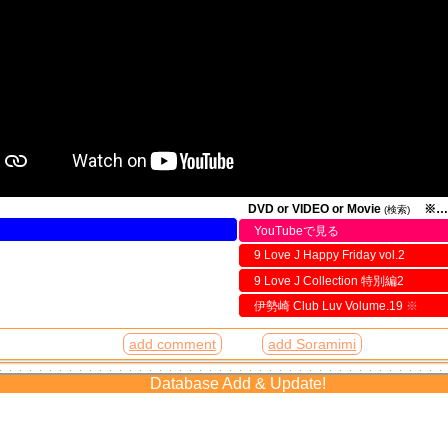
DVD or VIDEO or Movie
※…
(検索)
YouTubeで見る
9 Love J Happy Friday vol.2
9 Love J Collection 特別編2
伊勢崎 Club Luv Volume.19
※
add comment
add Soramimi
Database Add & Update!