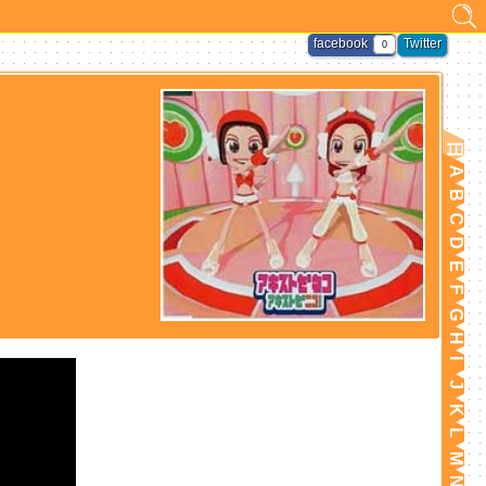
facebook
Twitter
0
日
A
B
C
D
E
F
G
H
I
J
K
L
M
N