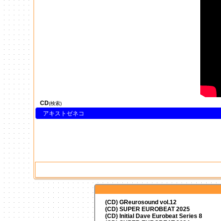
CD
(検索)
アキストゼネコ
(CD) GReurosound vol.12
(CD) SUPER EUROBEAT 2025
(CD) Initial Dave Eurobeat Series 8