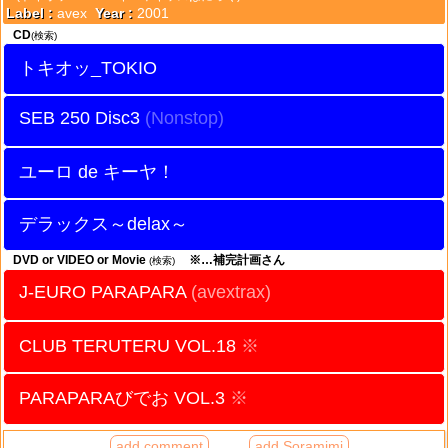
Label :
avex
Year :
2001
CD
(検索)
トキオッ_TOKIO
SEB 250 Disc3
ユーロ de キーヤ！
デラックス～delax～
DVD or VIDEO or Movie
※…補完計画さん
(検索)
J-EURO PARAPARA
(avextrax)
CLUB TERUTERU VOL.18
※
PARAPARAびでお VOL.3
※
add comment
add Soramimi