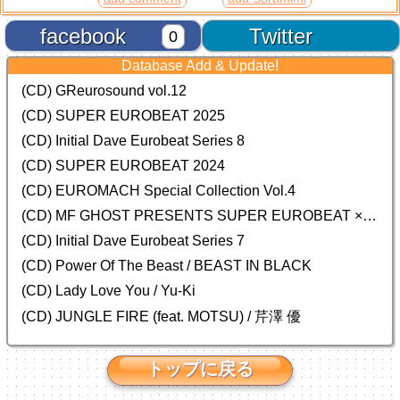
facebook
Twitter
0
Database Add & Update!
(CD) GReurosound vol.12
(CD) SUPER EUROBEAT 2025
(CD) Initial Dave Eurobeat Series 8
(CD) SUPER EUROBEAT 2024
(CD)
EUROMACH Special Collection Vol.4
(CD) MF GHOST PRESENTS SUPER EUROBEAT × ORIGINAL SOUNDTRACK NEW COLLECTION
(CD) Initial Dave Eurobeat Series 7
(CD) Power Of The Beast / BEAST IN BLACK
(CD) Lady Love You / Yu-Ki
(CD) JUNGLE FIRE (feat. MOTSU) / 芹澤 優
トップに戻る