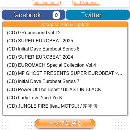
add comment
add Soramimi
facebook
Twitter
0
Database Add & Update!
(CD) GReurosound vol.12
(CD) SUPER EUROBEAT 2025
(CD) Initial Dave Eurobeat Series 8
(CD) SUPER EUROBEAT 2024
(CD)
EUROMACH Special Collection Vol.4
(CD) MF GHOST PRESENTS SUPER EUROBEAT × ORIGINAL SOUNDTRACK NEW COLLECTION
(CD) Initial Dave Eurobeat Series 7
(CD) Power Of The Beast / BEAST IN BLACK
(CD) Lady Love You / Yu-Ki
(CD) JUNGLE FIRE (feat. MOTSU) / 芹澤 優
トップに戻る