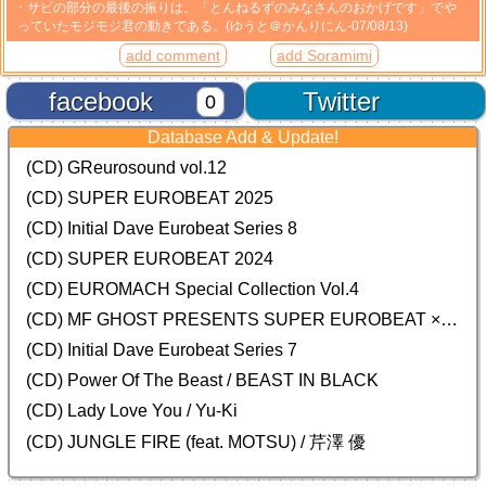
サビの部分の最後の振りは、「とんねるずのみなさんのおかげです」でや
っていたモジモジ君の動きである。(ゆうと＠かんりにん-07/08/13)
add comment
add Soramimi
facebook
Twitter
0
Database Add & Update!
(CD) GReurosound vol.12
(CD) SUPER EUROBEAT 2025
(CD) Initial Dave Eurobeat Series 8
(CD) SUPER EUROBEAT 2024
(CD)
EUROMACH Special Collection Vol.4
(CD) MF GHOST PRESENTS SUPER EUROBEAT × ORIGINAL SOUNDTRACK NEW COLLECTION
(CD) Initial Dave Eurobeat Series 7
(CD) Power Of The Beast / BEAST IN BLACK
(CD) Lady Love You / Yu-Ki
(CD) JUNGLE FIRE (feat. MOTSU) / 芹澤 優