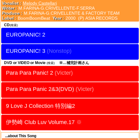
Vocalist :
Melody Castellari
Writer :
M.FARINA-G.CRIVELLENTE-F.SERRA
Produce :
M.FARINA-G.CRIVELLENTE & FACTORY TEAM
Label :
BoomBoomBeat
Year :
2000 (P) ASIA RECORDS
CD
(検索)
EUROPANIC! 2
EUROPANIC! 3
DVD or VIDEO or Movie
※…補完計画さん
(検索)
Para Para Panic! 2
(Victer)
Para Para Panic 2&3(DVD)
(Victer)
9 Love J Collection 特別編2
伊勢崎 Club Luv Volume.17
※
...about This Song