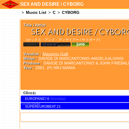
SEX AND DESIRE / CYBORG
Music List
C
CYBORG
Title / Artist
SEX AND DESIRE / CYBOR
(セックス・アンド・ディザイアー / サイボーグ)
Vocalist :
Massimo Galli
Writer :
DAVIDE DI MARCANTONIO-ANGELA ALGHISI
Produce :
DAVIDE DI MARCANTONIO & JOHN FIREBALL a
Year :
2001 (P) NRJ MANIA
CD
(検索)
EUROPANIC! 6
extended
SUPEREUROBEAT 21