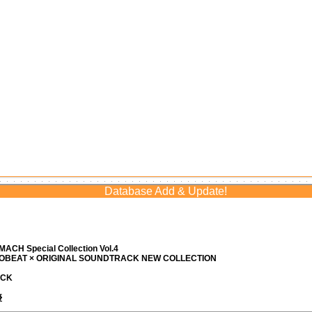
Database Add & Update!
ACH Special Collection Vol.4
ROBEAT × ORIGINAL SOUNDTRACK NEW COLLECTION
ACK
優