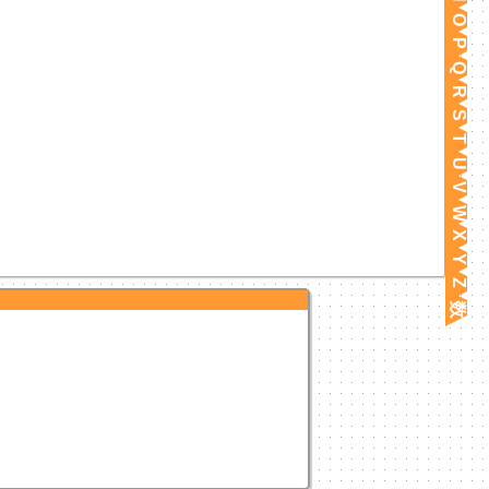
O
P
Q
R
S
T
U
V
W
X
Y
Z
数