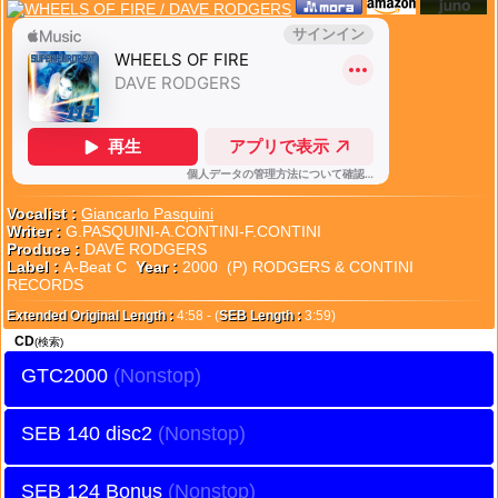
Vocalist :
Giancarlo Pasquini
Writer :
G.PASQUINI-A.CONTINI-F.CONTINI
Produce :
DAVE RODGERS
Label :
A-Beat C
Year :
2000 (P) RODGERS & CONTINI
RECORDS
Extended Original Length :
4:58 - (
SEB Length :
3:59)
CD
(検索)
GTC2000
SEB 140 disc2
SEB 124 Bonus