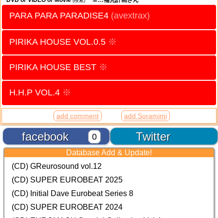
DVD or VIDEO or Movie
※…補完計画さん
(検索)
PARA PARA PARADISE4
(avextrax)
PIRIKA HOUSE VOL.0.5
※
PIRIKA HOUSE BEST
※
H.H.P VOL.4
※
add comment
add Soramimi
facebook
Twitter
0
Database Add & Update!
(CD) GReurosound vol.12
(CD) SUPER EUROBEAT 2025
(CD) Initial Dave Eurobeat Series 8
(CD) SUPER EUROBEAT 2024