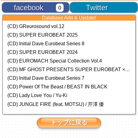
facebook
Twitter
0
Database Add & Update!
(CD) GReurosound vol.12
(CD) SUPER EUROBEAT 2025
(CD) Initial Dave Eurobeat Series 8
(CD) SUPER EUROBEAT 2024
(CD)
EUROMACH Special Collection Vol.4
(CD) MF GHOST PRESENTS SUPER EUROBEAT × ORIGINAL SOUNDTRACK NEW COLLECTION
(CD) Initial Dave Eurobeat Series 7
(CD) Power Of The Beast / BEAST IN BLACK
(CD) Lady Love You / Yu-Ki
(CD) JUNGLE FIRE (feat. MOTSU) / 芹澤 優
トップに戻る