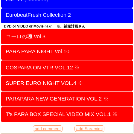
EurobeatFresh Collection 2
DVD or VIDEO or Movie
※…補完計画さん
(検索)
ユーロの魂 vol.3
PARA PARA NIGHT vol.10
COSPARA ON VTR VOL.12
※
SUPER EURO NIGHT VOL.4
※
PARAPARA NEW GENERATION VOL.2
※
T's PARA BOX SPECIAL VIDEO MIX VOL.1
※
add comment
add Soramimi