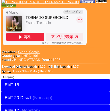
Vocalist :
Gianni Coraini
Catalog No :
HRG 196
Label :
HI NRG ATTACK
Year :
1998
Extended Original Length :
5:20 - (
CD Edit Length :
4:05)
Remix :
I Love "HR-G" Mix (HRG 196)
CD
(検索)
EbF 16
EbF 20 Disc1
EbF 17