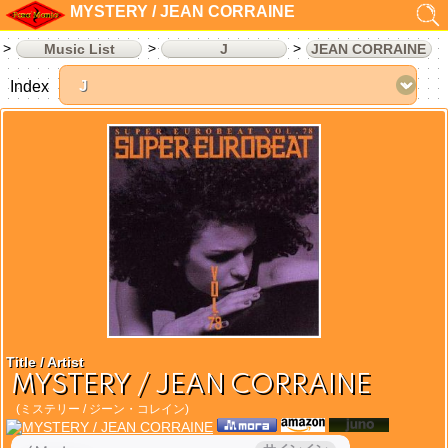
MYSTERY / JEAN CORRAINE
Music List
J
JEAN CORRAINE
Index
Title / Artist
MYSTERY / JEAN CORRAINE
(ミステリー / ジーン・コレイン)