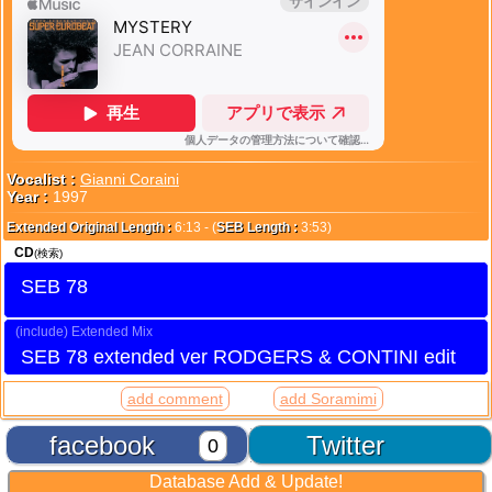
Vocalist :
Gianni Coraini
Year :
1997
Extended Original Length :
6:13 - (
SEB Length :
3:53)
CD
(検索)
SEB 78
Extended Mix
SEB 78 extended ver RODGERS & CONTINI edit
add comment
add Soramimi
facebook
Twitter
0
Database Add & Update!