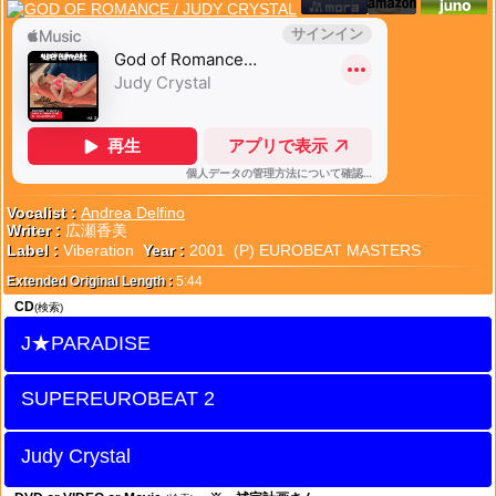
Vocalist :
Andrea Delfino
Writer :
広瀬香美
Label :
Viberation
Year :
2001 (P) EUROBEAT MASTERS
Extended Original Length :
5:44
CD
(検索)
J★PARADISE
SUPEREUROBEAT 2
Judy Crystal