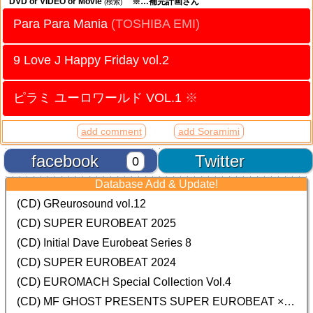
DVD or VIDEO or Movie
※…補完計画さん
(検索)
Para Para Mania
(TOSHIBA EMI)
9 Love J Happy Friday vol.2
ピラミ ユーロワールド VOL.1
※
add comment
add Soramimi
facebook
Twitter
0
Database Add & Update!
(CD) GReurosound vol.12
(CD) SUPER EUROBEAT 2025
(CD) Initial Dave Eurobeat Series 8
(CD) SUPER EUROBEAT 2024
(CD)
EUROMACH Special Collection Vol.4
(CD) MF GHOST PRESENTS SUPER EUROBEAT × ORIGINAL SOUNDTRACK NEW COLLECTION