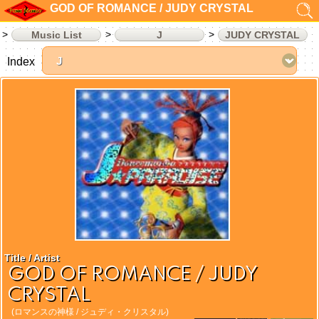
GOD OF ROMANCE / JUDY CRYSTAL
Music List
J
JUDY CRYSTAL
Index
Title / Artist
GOD OF ROMANCE / JUDY
CRYSTAL
(ロマンスの神様 / ジュディ・クリスタル)