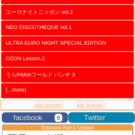
ユーロナイトニッポン vol.2
NEO DISCOTHEQUE vol.1
ULTRA EURO NIGHT SPECIAL EDITION
OZON Lesson.2
うらPARAワールド パンチ 3
(...more)
add comment
add Soramimi
facebook
Twitter
0
Database Add & Update!