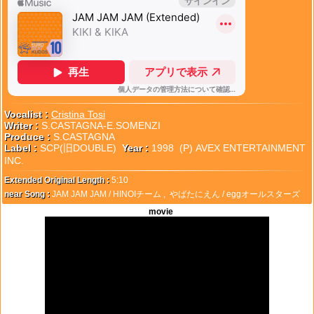
Vocalist :
Cristina Tosi
Writer :
S.CASTAGNA-E.SOMENZI
Produce :
S.CASTAGNA
Label :
SCP(旧DOUBLE)
Year :
1998 (P) AVEX ENTERTAINMENT
INC.
Extended Original Length :
5:10
near Song :
JAM JAM JAM / HINOIチーム
,
やばたにえん / eggオールスターズ
movie