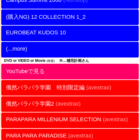
Campus Summit 2000
12 COLLECTION 1_2
EUROBEAT KUDOS 10
(...more)
DVD or VIDEO or Movie
※…補完計画さん
(検索)
YouTubeで見る
俄然パラパラ学園 特別限定編
(avextrax)
俄然パラパラ学園2
(avextrax)
PARAPARA MILLENIUM SELECTION
(avextrax)
PARA PARA PARADISE
(avextrax)