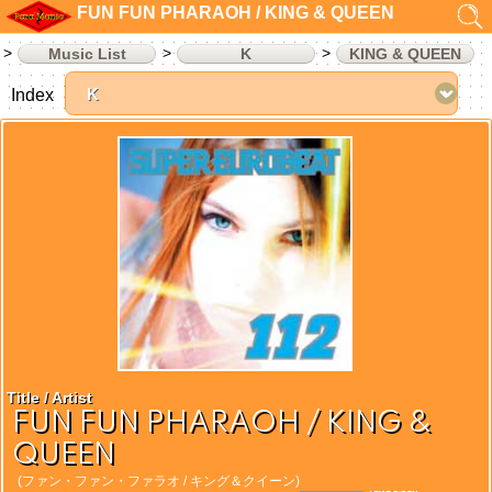
FUN FUN PHARAOH / KING & QUEEN
Music List
K
KING & QUEEN
Index
Title / Artist
FUN FUN PHARAOH / KING &
QUEEN
(ファン・ファン・ファラオ / キング＆クイーン)