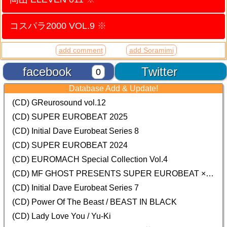
コスパラ2000 VOL.9
※
add comment
add Soramimi
facebook
Twitter
0
Database Add & Update!
(CD) GReurosound vol.12
(CD) SUPER EUROBEAT 2025
(CD) Initial Dave Eurobeat Series 8
(CD) SUPER EUROBEAT 2024
(CD)
EUROMACH Special Collection Vol.4
(CD) MF GHOST PRESENTS SUPER EUROBEAT × ORIGINAL SOUNDTRACK NEW COLLECTION
(CD) Initial Dave Eurobeat Series 7
(CD) Power Of The Beast / BEAST IN BLACK
(CD) Lady Love You / Yu-Ki