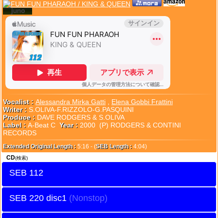
Vocalist :
Alessandra Mirka Gatti
,
Elena Gobbi Frattini
Writer :
S.OLIVA-F.RIZZOLO-G.PASQUINI
Produce :
DAVE RODGERS & S.OLIVA
Label :
A-Beat C
Year :
2000 (P) RODGERS & CONTINI
RECORDS
Extended Original Length :
5:16 - (
SEB Length :
4:04)
CD
(検索)
SEB 112
SEB 220 disc1