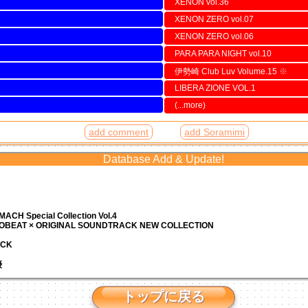
XENON vol.36
XENON ZERO vol.07
XENON ZERO vol.06
PARA PARA NIGHT vol.10
伊勢崎 Club Luv Volume.15
※
LIBERA ZIONE VOL.1
(...more)
add comment
add Soramimi
Database Add & Update!
ACH Special Collection Vol.4
ROBEAT × ORIGINAL SOUNDTRACK NEW COLLECTION
ACK
優
トップに戻る