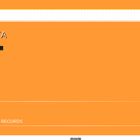
TA
I RECORDS
movie