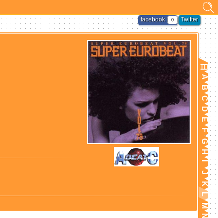
facebook
Twitter
0
日
A
B
C
D
E
F
G
H
I
J
K
L
M
N