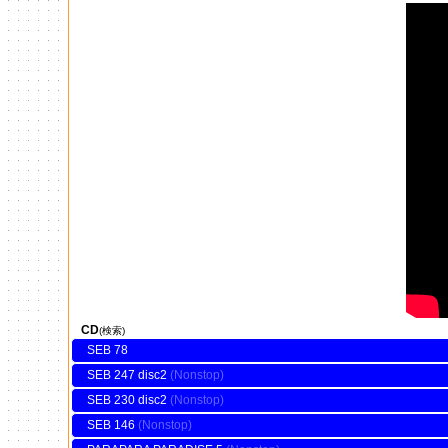
CD
(検索)
SEB 78
SEB 247 disc2
SEB 230 disc2
SEB 146