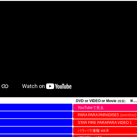
DVD or VIDEO or Movie
※…
(検索)
YouTubeで見る
PARA PARA PARADISE5
(avextrax)
STAR FIRE PARAPARA VIDEO 1
パラパラ速報 vol.8