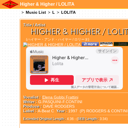
Higher & Higher / LOLITA
Music List
L
LOLITA
Title / Artist
HIGHER & HIGHER / LOLI
(ハイヤー・アンド・ハイヤー / ロリータ)
Vocalist :
Elena Gobbi Frattini
Writer :
G.PASQUINI-F.CONTINI
Produce :
DAVE RODGERS
Label :
A-Beat C
Year :
1997 (P) RODGERS & CONTIN
Extended Original Length :
4:36 - (
SEB Length :
3:34)