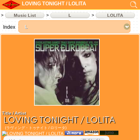
LOVING TONIGHT / LOLITA
Music List
L
LOLITA
Index
Title / Artist
LOVING TONIGHT / LOLITA
(ラヴィング・トゥナイト / ロリータ)