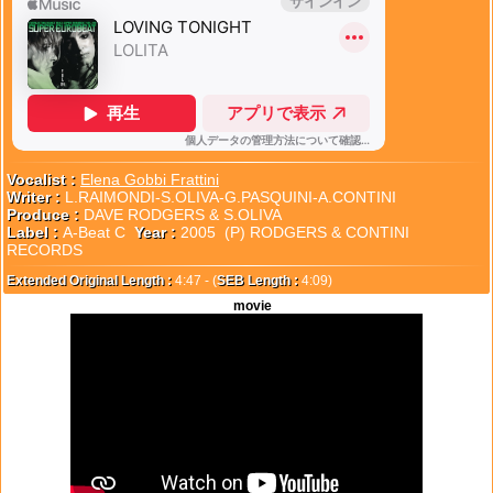
Vocalist :
Elena Gobbi Frattini
Writer :
L.RAIMONDI-S.OLIVA-G.PASQUINI-A.CONTINI
Produce :
DAVE RODGERS & S.OLIVA
Label :
A-Beat C
Year :
2005 (P) RODGERS & CONTINI
RECORDS
Extended Original Length :
4:47 - (
SEB Length :
4:09)
movie