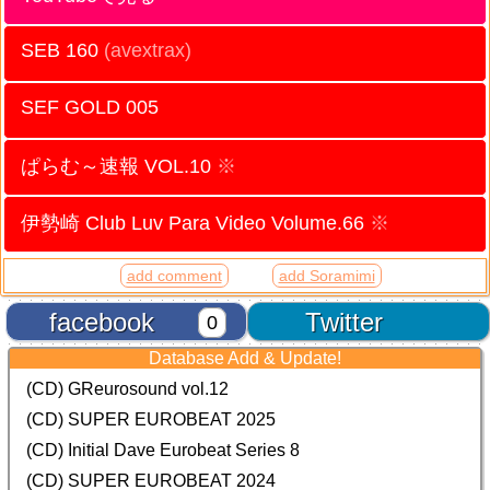
SEB 160
(avextrax)
SEF GOLD 005
ぱらむ～速報 VOL.10
※
伊勢崎 Club Luv Para Video Volume.66
※
add comment
add Soramimi
facebook
Twitter
0
Database Add & Update!
(CD) GReurosound vol.12
(CD) SUPER EUROBEAT 2025
(CD) Initial Dave Eurobeat Series 8
(CD) SUPER EUROBEAT 2024