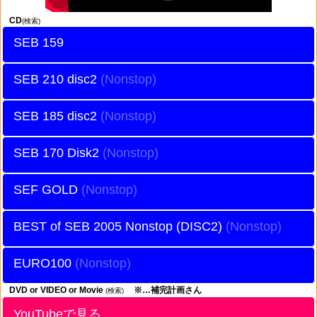
CD
(検索)
SEB 159
SEB 210 disc2
SEB 185 disc2
SEB 170 Disk2
SEF GOLD
BEST of SEB 2005 Nonstop (DISC2)
EURO100
DVD or VIDEO or Movie
※…補完計画さん
(検索)
YouTubeで見る