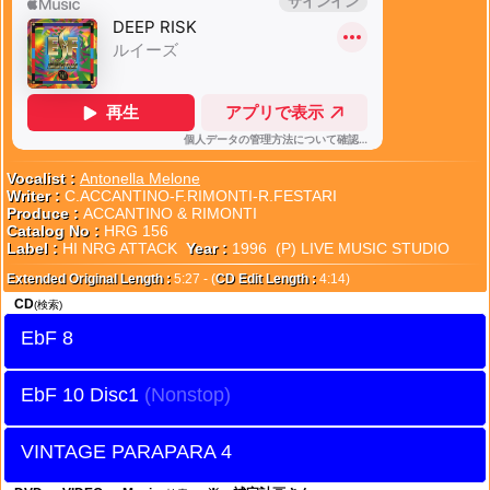
Vocalist :
Antonella Melone
Writer :
C.ACCANTINO-F.RIMONTI-R.FESTARI
Produce :
ACCANTINO & RIMONTI
Catalog No :
HRG 156
Label :
HI NRG ATTACK
Year :
1996 (P) LIVE MUSIC STUDIO
Extended Original Length :
5:27 - (
CD Edit Length :
4:14)
CD
(検索)
EbF 8
EbF 10 Disc1
VINTAGE PARAPARA 4