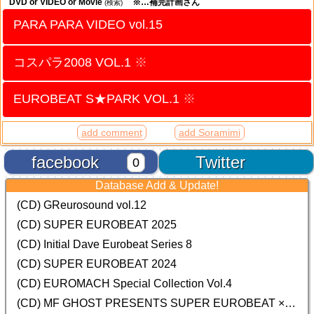
DVD or VIDEO or Movie
※…補完計画さん
(検索)
PARA PARA VIDEO vol.15
コスパラ2008 VOL.1
※
EUROBEAT S★PARK VOL.1
※
add comment
add Soramimi
facebook
Twitter
0
Database Add & Update!
(CD) GReurosound vol.12
(CD) SUPER EUROBEAT 2025
(CD) Initial Dave Eurobeat Series 8
(CD) SUPER EUROBEAT 2024
(CD)
EUROMACH Special Collection Vol.4
(CD) MF GHOST PRESENTS SUPER EUROBEAT × ORIGINAL SOUNDTRACK NEW COLLECTION