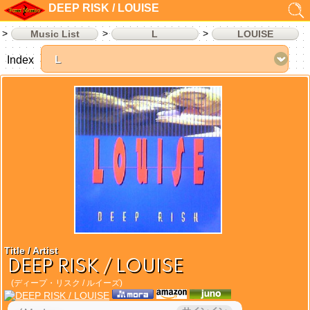
DEEP RISK / LOUISE
Music List
L
LOUISE
Index
Title / Artist
DEEP RISK / LOUISE
(ディープ・リスク / ルイーズ)