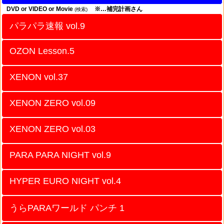
DVD or VIDEO or Movie
※…補完計画さん
(検索)
パラパラ速報 vol.9
OZON Lesson.5
XENON vol.37
XENON ZERO vol.09
XENON ZERO vol.03
PARA PARA NIGHT vol.9
HYPER EURO NIGHT vol.4
うらPARAワールド パンチ 1