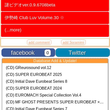
謎ビデオver.0.9.6708beta
伊勢崎 Club Luv Volume.30
※
(...more)
add comment
add Soramimi
facebook
Twitter
0
Database Add & Update!
(CD) GReurosound vol.12
(CD) SUPER EUROBEAT 2025
(CD) Initial Dave Eurobeat Series 8
(CD) SUPER EUROBEAT 2024
(CD)
EUROMACH Special Collection Vol.4
(CD) MF GHOST PRESENTS SUPER EUROBEAT × ORIGINAL SOUNDTRACK NEW COLLECTION
(CD) Initial Dave Eurobeat Series 7