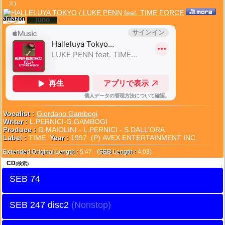
ス)
Vocalist :
Giordano Gambogi
Writer :
L.PERNICI-G.GAMBOGI
Produce :
G.MAIOLINI - L.PERNICI - S.DALL'ORA
Label :
TIME
Year :
1997 (P) AVEX ENTERTAINMENT INC.
Extended Original Length :
5:47 - (
SEB Length :
4:03)
CD
(検索)
SEB 74
SEB 247 disc2