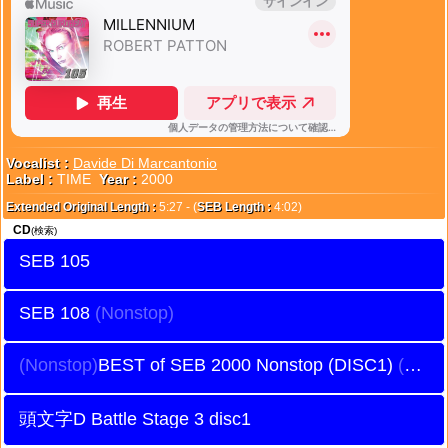
Vocalist :
Davide Di Marcantonio
Label :
TIME
Year :
2000
Extended Original Length :
5:27 - (
SEB Length :
4:02)
CD
(検索)
SEB 105
SEB 108
BEST of SEB 2000 Nonstop (DISC1)
頭文字D Battle Stage 3 disc1