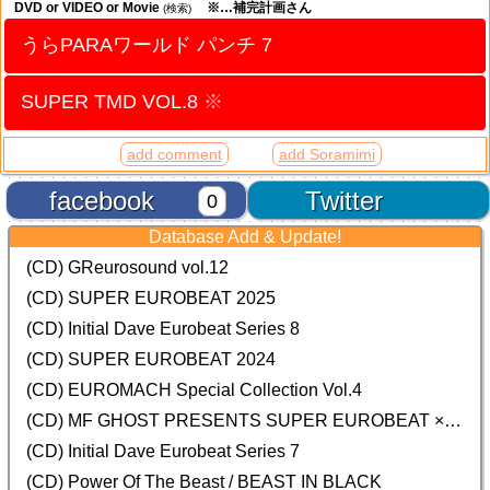
DVD or VIDEO or Movie
※…補完計画さん
(検索)
うらPARAワールド パンチ 7
SUPER TMD VOL.8
※
add comment
add Soramimi
facebook
Twitter
0
Database Add & Update!
(CD) GReurosound vol.12
(CD) SUPER EUROBEAT 2025
(CD) Initial Dave Eurobeat Series 8
(CD) SUPER EUROBEAT 2024
(CD)
EUROMACH Special Collection Vol.4
(CD) MF GHOST PRESENTS SUPER EUROBEAT × ORIGINAL SOUNDTRACK NEW COLLECTION
(CD) Initial Dave Eurobeat Series 7
(CD) Power Of The Beast / BEAST IN BLACK