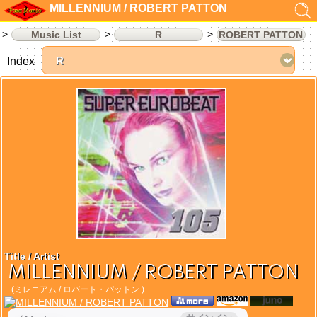
MILLENNIUM / ROBERT PATTON
Music List
R
ROBERT PATTON
Index
Title / Artist
MILLENNIUM / ROBERT PATTON
(ミレニアム / ロバート・パットン )