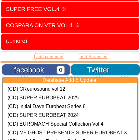
SUPER FREE VOL.4
※
COSPARA ON VTR VOL.1
※
(...more)
add comment
add Soramimi
facebook
Twitter
0
Database Add & Update!
(CD) GReurosound vol.12
(CD) SUPER EUROBEAT 2025
(CD) Initial Dave Eurobeat Series 8
(CD) SUPER EUROBEAT 2024
(CD)
EUROMACH Special Collection Vol.4
(CD) MF GHOST PRESENTS SUPER EUROBEAT × ORIGINAL SOUNDTRACK NEW COLLECTION