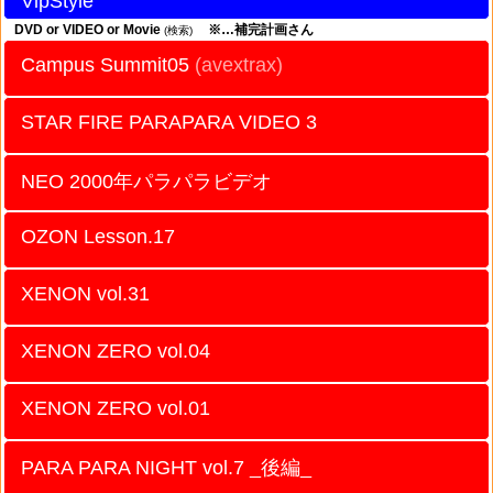
VipStyle
DVD or VIDEO or Movie
※…補完計画さん
(検索)
Campus Summit05
(avextrax)
STAR FIRE PARAPARA VIDEO 3
NEO 2000年パラパラビデオ
OZON Lesson.17
XENON vol.31
XENON ZERO vol.04
XENON ZERO vol.01
PARA PARA NIGHT vol.7 _後編_