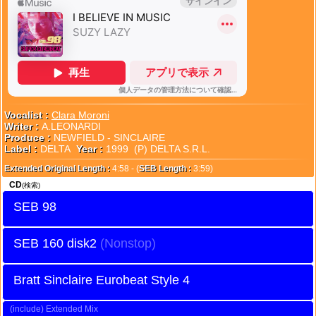
Vocalist :
Clara Moroni
Writer :
A.LEONARDI
Produce :
NEWFIELD - SINCLAIRE
Label :
DELTA
Year :
1999 (P) DELTA S.R.L.
Extended Original Length :
4:58 - (
SEB Length :
3:59)
CD
(検索)
SEB 98
SEB 160 disk2
Bratt Sinclaire Eurobeat Style 4
Extended Mix