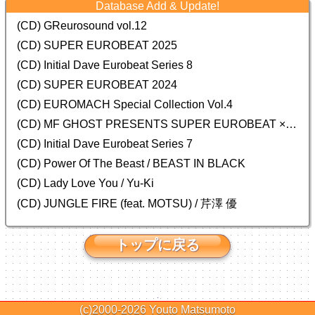
Database Add & Update!
(CD) GReurosound vol.12
(CD) SUPER EUROBEAT 2025
(CD) Initial Dave Eurobeat Series 8
(CD) SUPER EUROBEAT 2024
(CD)
EUROMACH Special Collection Vol.4
(CD) MF GHOST PRESENTS SUPER EUROBEAT × ORIGINAL SOUNDTRACK NEW COLLECTION
(CD) Initial Dave Eurobeat Series 7
(CD) Power Of The Beast / BEAST IN BLACK
(CD) Lady Love You / Yu-Ki
(CD) JUNGLE FIRE (feat. MOTSU) / 芹澤 優
トップに戻る
(c)2000-2026
Youto Matsumoto