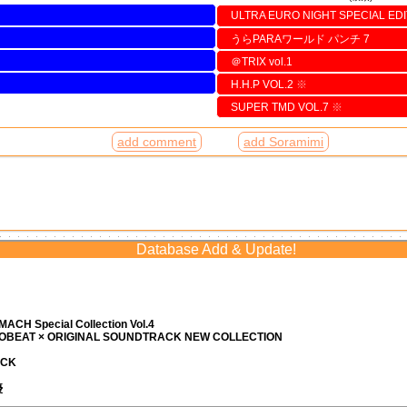
ULTRA EURO NIGHT SPECIAL EDI
うらPARAワールド パンチ 7
＠TRIX vol.1
H.H.P VOL.2
※
SUPER TMD VOL.7
※
add comment
add Soramimi
Database Add & Update!
ACH Special Collection Vol.4
ROBEAT × ORIGINAL SOUNDTRACK NEW COLLECTION
ACK
優