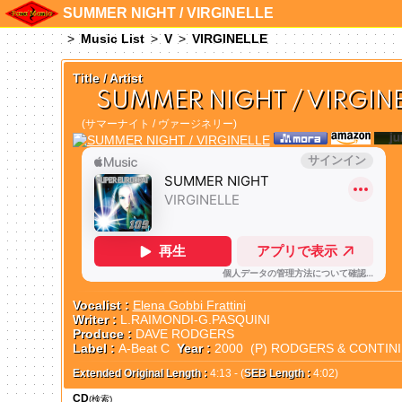
SUMMER NIGHT / VIRGINELLE
Music List
V
VIRGINELLE
Title / Artist
SUMMER NIGHT / VIRGIN
(サマーナイト / ヴァージネリー)
Vocalist :
Elena Gobbi Frattini
Writer :
L.RAIMONDI-G.PASQUINI
Produce :
DAVE RODGERS
Label :
A-Beat C
Year :
2000 (P) RODGERS & CONTIN
Extended Original Length :
4:13 - (
SEB Length :
4:02)
CD
(検索)