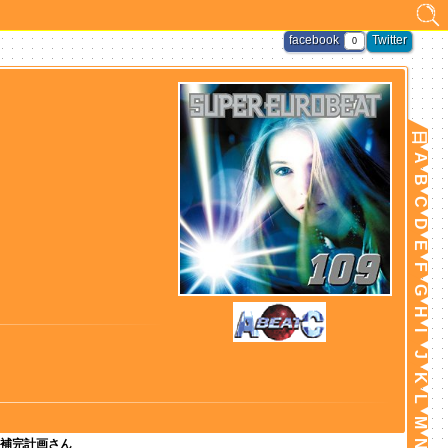
facebook
Twitter
0
日
A
B
C
D
E
F
G
H
I
J
K
L
M
補完計画さん
N