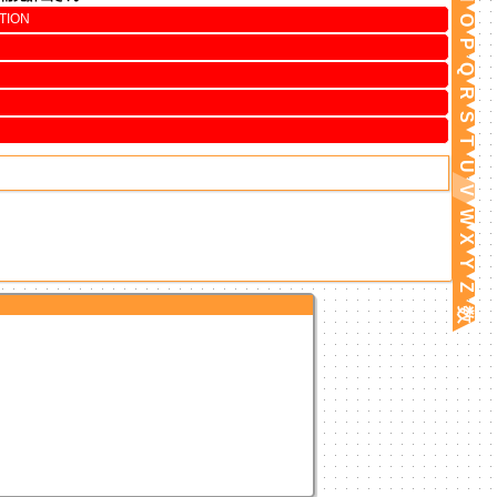
TION
O
P
Q
R
S
T
U
V
W
X
Y
Z
数