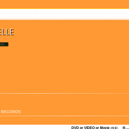
ELLE
I RECORDS
DVD or VIDEO or Movie
※…
(検索)