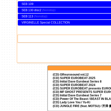
SEB 109
SEB 130 disc2
SEB 113
VIRGINELLE Special COLLECTION
(CD) GReurosound vol.12
(CD) SUPER EUROBEAT 2025
(CD) Initial Dave Eurobeat Series 8
(CD) SUPER EUROBEAT 2024
(CD)
SUPER EUROBEAT presents
EUROM
(CD) MF GHOST PRESENTS SUPER EU
(CD) Initial Dave Eurobeat Series 7
(CD) Power Of The Beast / BEAST IN BL
(CD) Lady Love You / Yu-Ki
(CD) JUNGLE FIRE (feat. MOTSU) / 芹澤 