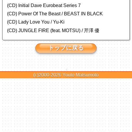
(CD) Initial Dave Eurobeat Series 7
(CD) Power Of The Beast / BEAST IN BLACK
(CD) Lady Love You / Yu-Ki
(CD) JUNGLE FIRE (feat. MOTSU) / 芹澤 優
トップに戻る
(c)2000-2026
Youto Matsumoto