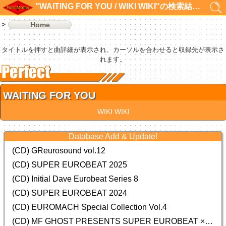
"WAITING FOR YOU / WIKI WIKI"の検索結果 1件
Home
タイトルを押すと曲詳細が表示され、カーソルを合わせると収録先が表示さ
れます。
WAITING FOR YOU
WIKI WIKI
Database Add & Update!
(CD) GReurosound vol.12
(CD) SUPER EUROBEAT 2025
(CD) Initial Dave Eurobeat Series 8
(CD) SUPER EUROBEAT 2024
(CD)
EUROMACH Special Collection Vol.4
(CD) MF GHOST PRESENTS SUPER EUROBEAT × ORIGINAL SOUNDTRACK NEW COLLECTION