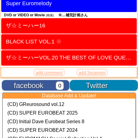
Super Euromelody
DVD or VIDEO or Movie
※…補完計画さん
(検索)
ザ☆ミーハー16
BLACK LIST VOL.1
※
ザ☆ミーハーVOL.20 THE BEST OF LOVE QUEEN
add comment
add Soramimi
facebook
Twitter
0
Database Add & Update!
(CD) GReurosound vol.12
(CD) SUPER EUROBEAT 2025
(CD) Initial Dave Eurobeat Series 8
(CD) SUPER EUROBEAT 2024