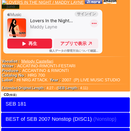
Vocalist :
Melody Castellari
Writer :
ACCATINO-RIMONTI-FESTARI
Produce :
ACCANTINO & RIMONTI
Catalog No :
HRG 700
Label :
HI NRG ATTACK
Year :
2007 (P) LIVE MUSIC STUDIO
Extended Original Length :
4:27 - (
SEB Length :
4:11)
CD
(検索)
SEB 181
BEST of SEB 2007 Nonstop (DISC1)